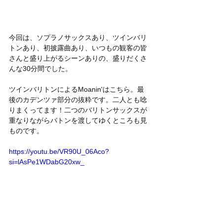
今回は、ソプラノサックスあり、ツインバリ
トンあり、初披露曲あり、いつもの観客の皆
さんと盛り上がるシーンありの、盛りだくさ
んな30分間でした。
ツインバリトンによるMoanin'はこちら。最
後のカデンツァ部分の抜粋です。二人とも唸
りまくってます！二つのバリトンサックスが
重なりながらバトンを渡してゆくところも見
ものです。
https://youtu.be/VR90U_06Aco?
si=lAsPe1WDabG20xw_