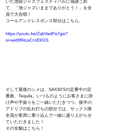
いた池袋ジャズフェスティバルに感謝こめ
て、「池ジャズいままでありがとう！」を全
員で大合唱！
コールアンドレスポンス部分はこちら。
https://youtu.be/ZqbVadPa7gw?
si=wid9f6tcaCrnEKGS
そして最後のシメは、SAX30'Sの定番中の定
番曲、Tequila。いつものようにお客さまに掛
け声や手振りをご一緒いただきつつ、後半の
アドリブの乱れ打ちの部分では、サックス隊
全員が客席に乗り込んで一緒に盛り上がらせ
ていただきました！
その全貌はこちら！