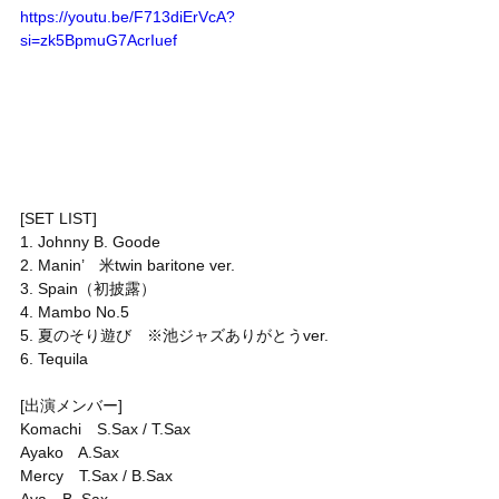
https://youtu.be/F713diErVcA?
si=zk5BpmuG7AcrIuef
[SET LIST]
1. Johnny B. Goode
2. Manin’　米twin baritone ver.
3. Spain（初披露）
4. Mambo No.5
5. 夏のそり遊び　※池ジャズありがとうver.
6. Tequila
[出演メンバー]
Komachi　S.Sax / T.Sax
Ayako　A.Sax
Mercy　T.Sax / B.Sax