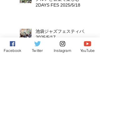
2DAYS FES 2025/5/18
池袋ジャズフェスティバル
2025/5/17
Facebook
Twitter
Instagram
YouTube
Voyage musical au Forest
Cafe Kuromusic
2025/4/12
東京岩見沢会 2024/11/2
JAZZ in FUCHU
2024/10/27