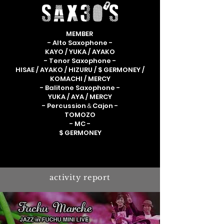
MEMBER
- Alto Saxophone -
KAYO / YUKA / AYAKO
- Tenor Saxophone -
HISAE / AYAKO / HIZURU / $ GERMONEY /
KOMACHI / MERCY
- Balitone Saxophone -
YUKA / AYA / MERCY
- Percussion＆Cajon -
TOMOZO
- MC -
$ GERMONEY
activity report