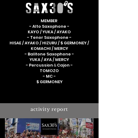
MEMBER
- Alto Saxophone -
KAYO / YUKA / AYAKO
- Tenor Saxophone -
HISAE / AYAKO / HIZURU / $ GERMONEY /
KOMACHI / MERCY
- Balitone Saxophone -
YUKA / AYA / MERCY
- Percussion＆Cajon -
TOMOZO
- MC -
$ GERMONEY
activity report