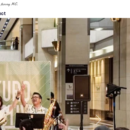
tle funny MC.
act