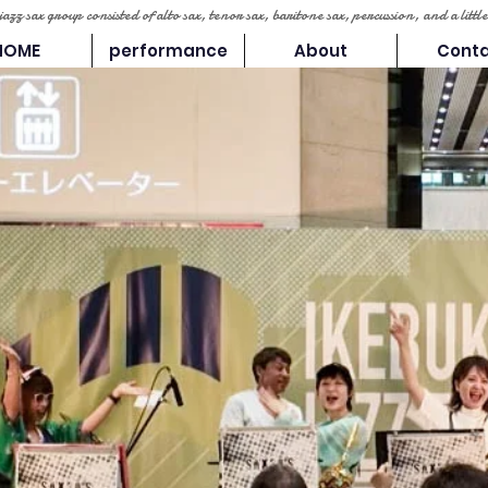
 jazz sax group consisted of alto sax, tenor sax, baritone sax, percussion, and a lit
HOME
performance
About
Cont