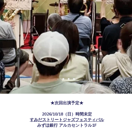
SUMIDA STREET
JAZZ FESTIVAL
★次回出演予定★
2026/10/18（日）時間未定
すみだストリートジャズフェスティバル
​みずほ銀行 アルカセントラル1F