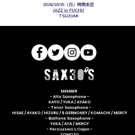
2026/10/25（日）時間未定
JAZZ in FUCHU
TSUZUMI
MEMBER
- Alto Saxophone -
KAYO / YUKA / AYAKO
- Tenor Saxophone -
HISAE / AYAKO / HIZURU / $ GERMONEY / KOMACHI / MERCY
- Balitone Saxophone -
YUKA / AYA / MERCY
- Percussion＆Cajon -
TOMOZO