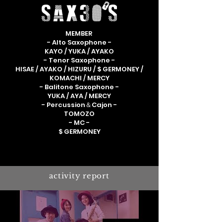
MEMBER
- Alto Saxophone -
KAYO / YUKA / AYAKO
- Tenor Saxophone -
HISAE / AYAKO / HIZURU / $ GERMONEY /
KOMACHI / MERCY
- Balitone Saxophone -
YUKA / AYA / MERCY
- Percussion＆Cajon -
TOMOZO
- MC -
$ GERMONEY
activity report