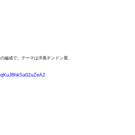
この編成で。テーマは洋風チンドン屋。
?si=qKuJ8hkSa02uZeA2