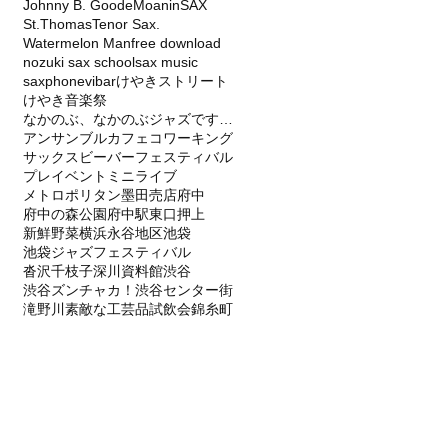
Johnny B. Goode
Moanin
SAX
St.Thomas
Tenor Sax.
Watermelon Man
free download
nozuki sax school
sax music
saxphone
vibar
けやきストリート
けやき音楽祭
なかのぶ、なかのぶジャズですティバル、SAX
アンサンブル
カフェ
コワーキング
サックス
ビーバー
フェスティバル
プレイベント
ミニライブ
メトロポリタン
墨田
売店
府中
府中の森公園
府中駅東口
押上
新鮮野菜
横浜永谷地区
池袋
池袋ジャズフェスティバル
沓沢千枝子
深川資料館
渋谷
渋谷ズンチャカ！
渋谷センター街
滝野川
素敵な工芸品
試飲会
錦糸町