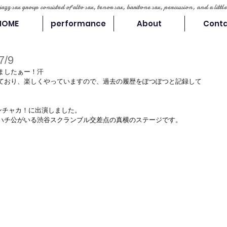
 jazz sax group consisted of alto sax, tenor sax, baritone sax, percussion, and a lit
HOME
performance
About
Cont
/9
ましたぁー！汗
ており、楽しくやっていますので、過去の履歴をぽつぽつと記録して
ンチャカ！に出演しました。
ハチ公がいる渋谷スクランブル交差点の真横のステージです。