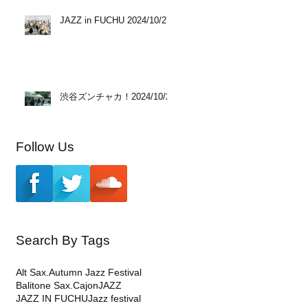
JAZZ in FUCHU 2024/10/27
渋谷ズンチャカ！2024/10/20
Follow Us
Search By Tags
Alt Sax.
Autumn Jazz Festival
Balitone Sax.
Cajon
JAZZ
JAZZ IN FUCHU
Jazz festival