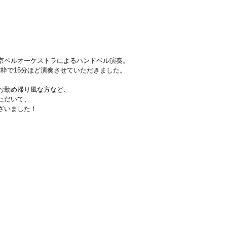
京ベルオーケストラによるハンドベル演奏。
PR枠で15分ほど演奏させていただきました。
お勤め帰り風な方など、
ただいて、
ざいました！