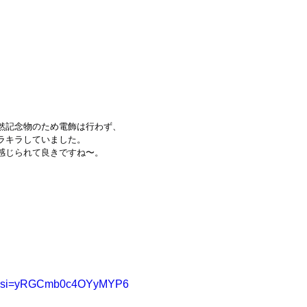
然記念物のため電飾は行わず、
ラキラしていました。
感じられて良きですね〜。
wQ?si=yRGCmb0c4OYyMYP6