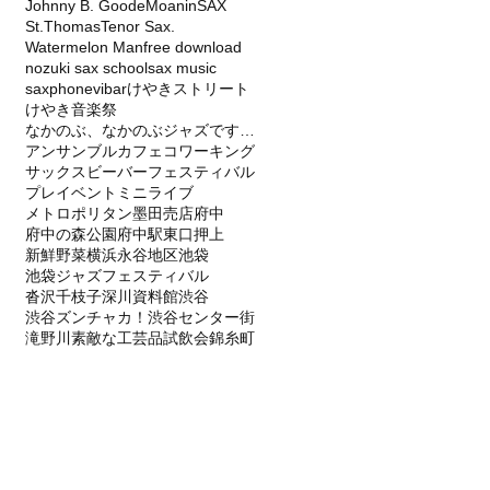
Johnny B. Goode
Moanin
SAX
St.Thomas
Tenor Sax.
Watermelon Man
free download
nozuki sax school
sax music
saxphone
vibar
けやきストリート
けやき音楽祭
なかのぶ、なかのぶジャズですティバル、SAX
アンサンブル
カフェ
コワーキング
サックス
ビーバー
フェスティバル
プレイベント
ミニライブ
メトロポリタン
墨田
売店
府中
府中の森公園
府中駅東口
押上
新鮮野菜
横浜永谷地区
池袋
池袋ジャズフェスティバル
沓沢千枝子
深川資料館
渋谷
渋谷ズンチャカ！
渋谷センター街
滝野川
素敵な工芸品
試飲会
錦糸町