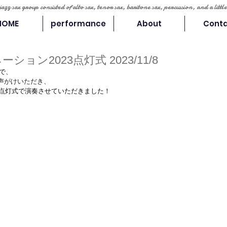
 jazz sax group consisted of alto sax, tenor sax, baritone sax, percussion, and a lit
HOME
performance
About
Cont
ン2023点灯式 2023/11/8
介で、
声がけいただき、
3点灯式で演奏させていただきました！