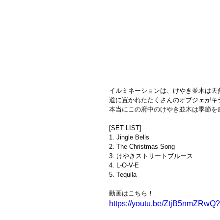
イルミネーションは、けやき並木は天
道に置かれたたくさんのオブジェがキ
本当にこの府中のけやき並木は季節を
[SET LIST]
1. Jingle Bells
2. The Christmas Song
3. けやきストリートブルース
4. L-O-V-E
5. Tequila
動画はこちら！
https://youtu.be/ZtjB5nmZR