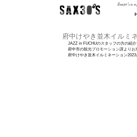
Sax30's is a
府中けやき並木イルミネーショ
JAZZ in FUCHUのスタッフの方の紹
府中市の
観光プロモーション課よりお
府中けやき並木イルミネーション202