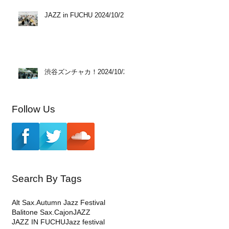
JAZZ in FUCHU 2024/10/27
渋谷ズンチャカ！2024/10/20
Follow Us
Search By Tags
Alt Sax.
Autumn Jazz Festival
Balitone Sax.
Cajon
JAZZ
JAZZ IN FUCHU
Jazz festival