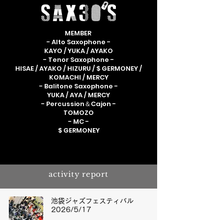
MEMBER
- Alto Saxophone -
KAYO / YUKA / AYAKO
- Tenor Saxophone -
HISAE / AYAKO / HIZURU / $ GERMONEY /
KOMACHI / MERCY
- Balitone Saxophone -
YUKA / AYA / MERCY
- Percussion＆Cajon -
TOMOZO
- MC -
$ GERMONEY
activity report
池袋ジャズフェスティバル
2026/5/17