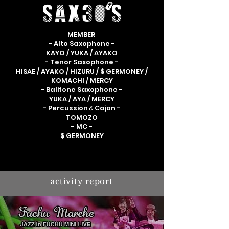
MEMBER
- Alto Saxophone -
KAYO / YUKA / AYAKO
- Tenor Saxophone -
HISAE / AYAKO / HIZURU / $ GERMONEY /
KOMACHI / MERCY
- Balitone Saxophone -
YUKA / AYA / MERCY
- Percussion＆Cajon -
TOMOZO
- MC -
$ GERMONEY
activity report