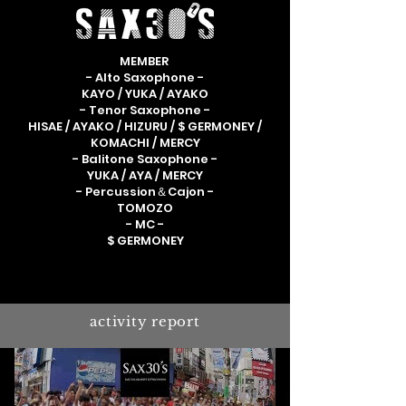
MEMBER
- Alto Saxophone -
KAYO / YUKA / AYAKO
- Tenor Saxophone -
HISAE / AYAKO / HIZURU / $ GERMONEY /
KOMACHI / MERCY
- Balitone Saxophone -
YUKA / AYA / MERCY
- Percussion＆Cajon -
TOMOZO
- MC -
$ GERMONEY
activity report