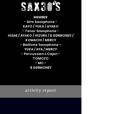
MEMBER
- Alto Saxophone -
KAYO / YUKA / AYAKO
- Tenor Saxophone -
HISAE / AYAKO / HIZURU / $ GERMONEY /
KOMACHI / MERCY
- Balitone Saxophone -
YUKA / AYA / MERCY
- Percussion＆Cajon -
TOMOZO
- MC -
$ GERMONEY
activity report