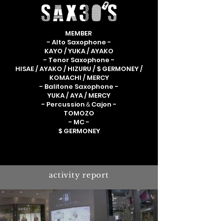
MEMBER
- Alto Saxophone -
KAYO / YUKA / AYAKO
- Tenor Saxophone -
HISAE / AYAKO / HIZURU / $ GERMONEY /
KOMACHI / MERCY
- Balitone Saxophone -
YUKA / AYA / MERCY
- Percussion＆Cajon -
TOMOZO
- MC -
$ GERMONEY
activity report