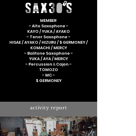
MEMBER
- Alto Saxophone -
KAYO / YUKA / AYAKO
- Tenor Saxophone -
HISAE / AYAKO / HIZURU / $ GERMONEY /
KOMACHI / MERCY
- Balitone Saxophone -
YUKA / AYA / MERCY
- Percussion＆Cajon -
TOMOZO
- MC -
$ GERMONEY
activity report