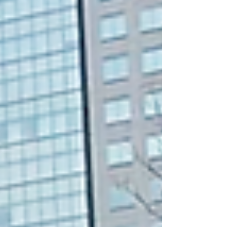
10年以上演奏していなかった曲を演ってみたり、
Moanin’のバリトンサックスが神がかってきたり、海外
在住メンバーが一時帰国中に出演するなど、新鮮な要
素盛りだくさんでした✨ そして！今年もジャズクラリ
ネット奏者の谷口英治さんに飛び入りいただきまし
た！ ご一緒させていただいたのは、ジャズイン府中の
テーマ曲「けやきストリートブルース」と、ジャズク
ラリネットの金字塔ベニー・グッドマンの「シング・
シング・シング」。 🎥動画：けやきストリートブルー
ス👇 🎥動画：シング・シング・シング👇 いやー、当た
り前ですが、ホンモノは時空が違いますね！聴き入っ
てしまって自分たちが入るところを忘れてしまいそう
でした😅 我らが心の師匠、サキソフォビアがアレン
ジしたシング・シング・シングに、ジャズクラリネッ
ト界トップクラ