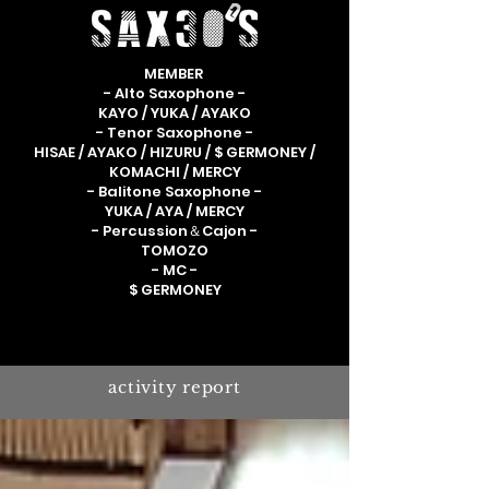
MEMBER
- Alto Saxophone -
KAYO / YUKA / AYAKO
- Tenor Saxophone -
HISAE / AYAKO / HIZURU / $ GERMONEY /
KOMACHI / MERCY
- Balitone Saxophone -
YUKA / AYA / MERCY
- Percussion＆Cajon -
TOMOZO
- MC -
$ GERMONEY
activity report