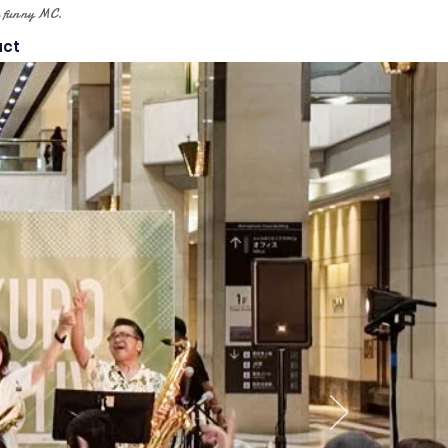
tle funny MC.
act