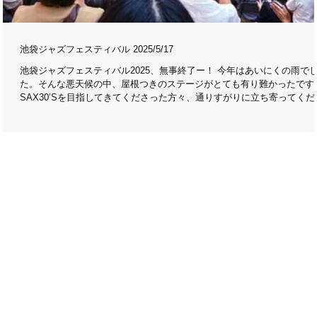
あ
池袋ジャズフェスティバル 2025/5/17
池袋ジャズフェスティバル2025、無事終了ー！ 今年はあいにくの雨で
る
た。そんな悪天候の中、屋根つきのステージがとても有り難かったです
ン
SAX30’Sを目指してきてくださった方々、通りすがりに立ち寄ってくだ
、
った方々、ありがとうございました！...
。最
リ
今
い
イ
曲の
曲
池