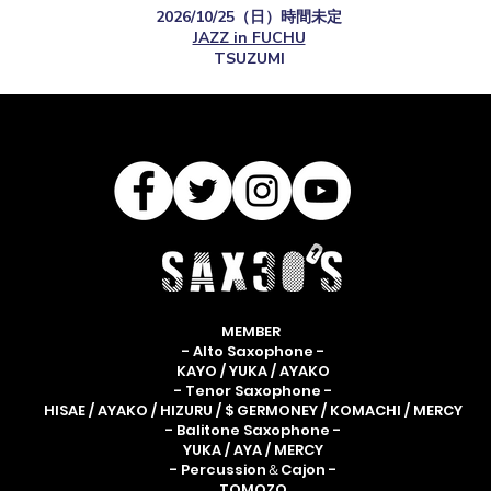
2026/10/25（日）時間未定
JAZZ in FUCHU
TSUZUMI
MEMBER
- Alto Saxophone -
KAYO / YUKA / AYAKO
- Tenor Saxophone -
HISAE / AYAKO / HIZURU / $ GERMONEY / KOMACHI / MERCY
- Balitone Saxophone -
YUKA / AYA / MERCY
- Percussion＆Cajon -
TOMOZO