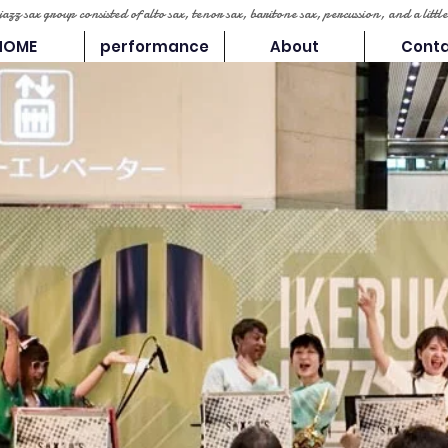
 jazz sax group consisted of alto sax, tenor sax, baritone sax, percussion, and a lit
HOME
performance
About
Cont