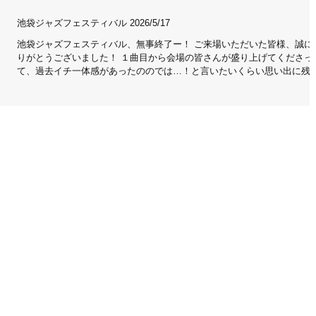
池袋ジャズフェスティバル 2026/5/17
池袋ジャズフェスティバル、無事終了ー！ ご来場いただいた皆様、誠に
りがとうございました！ １曲目から会場の皆さんが盛り上げてくださっ
て、過去イチ一体感があったののでは…！と言いたいくらい思い出に残
ステージとなりました。 今回は、ソプラノサックスあり、ツインバリト
あり、初披露曲あり、いつもの観客の皆さんと盛り上がるシーンありの
盛りだくさんな30分間でした。 ツインバリトンによるMoanin'はこちら
後のカデンツァ部分の抜粋です。二人とも唸りまくってます！二つのバ
トンサックスが重なりながらバトンを渡してゆくところも見ものです。 
回初挑戦したSpain。なかなかの難曲ですが、観客の皆さんが手拍子で勢
をつけてくださいました。演奏しながらほんと感動したー！ 初演のスペ
ンはこちら（イントロ後から録画）。 そして、最近の SAX30'Sの鉄板
一つである「夏のそり遊び」。サキソフォビアの岡淳さんのオリジナル
です。曲中のコールアンドレスポンスでは、8回も出演させていただいた
袋ジャズフェスティバルに感謝こめて、「池ジャズいままでありがとう