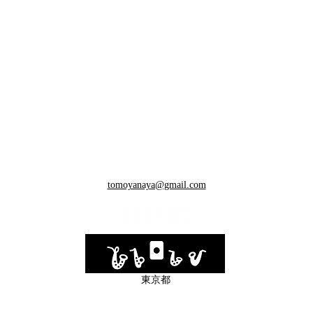
tomoyanaya@gmail.com
​東京都
© SAX30'S All Rights Reserved.