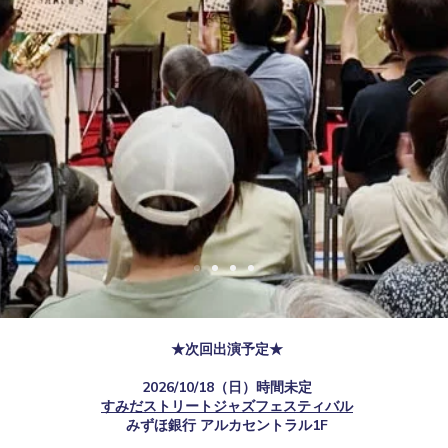
SUMIDA STREET
JAZZ FESTIVAL
★次回出演予定★
2026/10/18（日）時間未定
すみだストリートジャズフェスティバル
​みずほ銀行 アルカセントラル1F