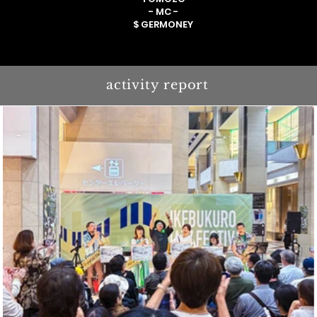
- MC -
$ GERMONEY
activity report